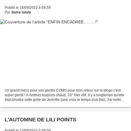
Publié le 16/09/2022 à 08:59
Par
dame tatale
Un grand merci pour vos gentils COMS pour mon retour sur la blogo c'est
super gentil ! A Antibes toujours chaud, 33° hier AM. Il y a longtemps qu'elle
était brodée cette grille de Jennifer (une croix le temps d'un thé). J'ai enfin
pris le temps de l'encadrer...
L'AUTOMNE DE LILI POINTS
Publié le 12/09/2022 à 08:58